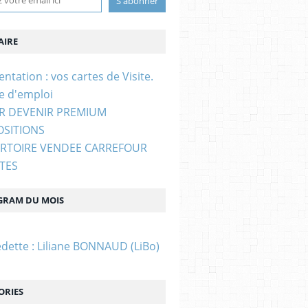
IRE
entation : vos cartes de Visite.
e d'emploi
UR DEVENIR PREMIUM
OSITIONS
ERTOIRE VENDEE CARREFOUR
STES
GRAM DU MOIS
edette : Liliane BONNAUD (LiBo)
ORIES