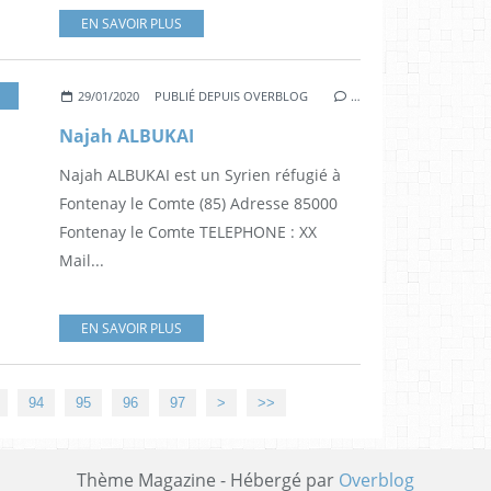
EN SAVOIR PLUS
29/01/2020
PUBLIÉ DEPUIS OVERBLOG
…
Najah ALBUKAI
Najah ALBUKAI est un Syrien réfugié à
Fontenay le Comte (85) Adresse 85000
Fontenay le Comte TELEPHONE : XX
Mail...
EN SAVOIR PLUS
94
95
96
97
>
>>
Thème Magazine - Hébergé par
Overblog