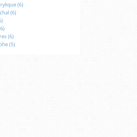
crylique
(6)
chal
(6)
6)
6)
res
(6)
aphe
(5)