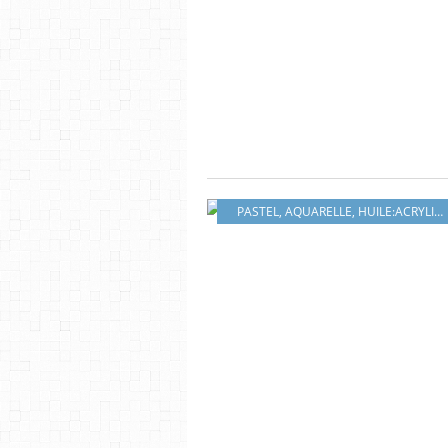
PASTEL
,
AQUARELLE
,
HUILE:ACRYLIQUE