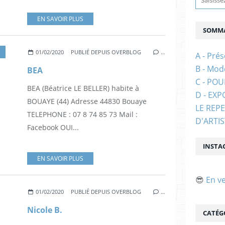
EN SAVOIR PLUS
SOMMA
01/02/2020
PUBLIÉ DEPUIS OVERBLOG
…
A - Prés
B - Mod
BEA
C - PO
BEA (Béatrice LE BELLER) habite à
D - EXP
BOUAYE (44) Adresse 44830 Bouaye
LE REP
TELEPHONE : 07 8 74 85 73 Mail :
D'ARTI
Facebook OUI...
INSTA
EN SAVOIR PLUS
😎
En v
01/02/2020
PUBLIÉ DEPUIS OVERBLOG
…
Nicole B.
CATÉG