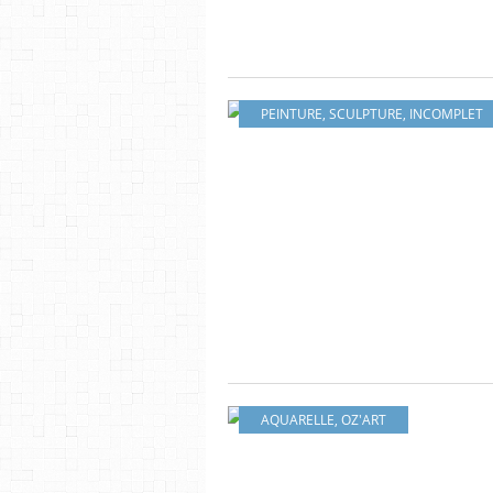
PEINTURE
,
SCULPTURE
,
INCOMPLET
AQUARELLE
,
OZ'ART