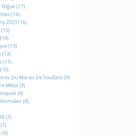
r Digue
(17)
tiles
(16)
gny 2023
(16)
(15)
(14)
que
(13)
e
(13)
e
(11)
(10)
ntres Du Marais De Soullans
(9)
re Métal
(9)
astiques
(8)
 Animalier
(8)
)
26
(7)
(7)
s
(6)