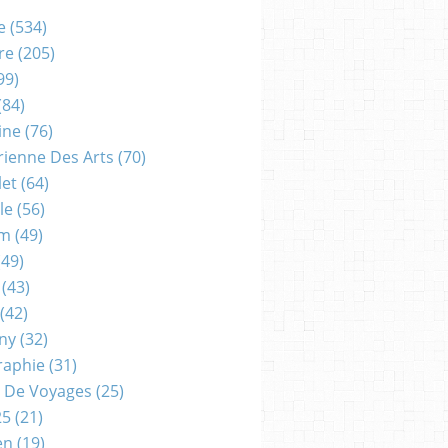
e
(534)
re
(205)
99)
(84)
ine
(76)
rienne Des Arts
(70)
let
(64)
le
(56)
um
(49)
49)
(43)
(42)
gny
(32)
raphie
(31)
 De Voyages
(25)
25
(21)
en
(19)