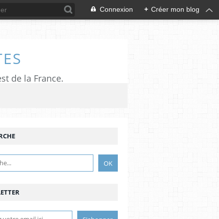
Connexion
+
Créer mon blog
TES
est de la France.
RCHE
ETTER