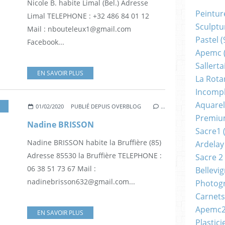
Nicole B. habite Limal (Bel.) Adresse
Peintur
Limal TELEPHONE : +32 486 84 01 12
Sculptu
Mail : nbouteleux1@gmail.com
Pastel
(
Facebook...
Apemc
Sallerta
EN SAVOIR PLUS
La Rota
Incomp
Aquarel
01/02/2020
PUBLIÉ DEPUIS OVERBLOG
…
Premi
Nadine BRISSON
Sacre1
(
Nadine BRISSON habite la Bruffière (85)
Ardelay
Adresse 85530 la Bruffière TELEPHONE :
Sacre 2
06 38 51 73 67 Mail :
Bellevi
nadinebrisson632@gmail.com...
Photog
Carnets
Apemc
EN SAVOIR PLUS
Plastici