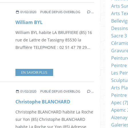
Arts Su
01/02/2020
PUBLIÉ DEPUIS OVERBLOG
…
Arts Tex
Bellevi
William BYL
Dessins
William BYL habite LA BRUFFIERE (85) 16
Sacre 3
rue de Lattre de Tassigny 85530 la
Cérami
Bruffière TELEPHONE : 02 51 47 78 29...
Gravur
Peintur
Peintre
Les Pei
EN SAVOIR PLUS
Sculptu
Arts Pl
01/02/2020
PUBLIÉ DEPUIS OVERBLOG
…
Peintre
Christophe BLANCHARD
Apec
(7
Apemc 
Christophe BLANCHARD habite La Roche
Aizenay
sur Yon (85) Christophe BLANCHARD
Galerie
habite La Roche sur Yon (85) Adresse