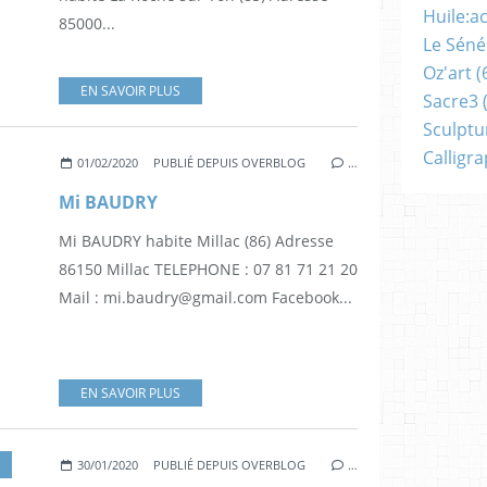
Huile:a
85000...
Le Séné
Oz'art
(
EN SAVOIR PLUS
Sacre3
(
Sculptu
Calligr
01/02/2020
PUBLIÉ DEPUIS OVERBLOG
…
Mi BAUDRY
Mi BAUDRY habite Millac (86) Adresse
86150 Millac TELEPHONE : 07 81 71 21 20
Mail : mi.baudry@gmail.com Facebook...
EN SAVOIR PLUS
30/01/2020
PUBLIÉ DEPUIS OVERBLOG
…