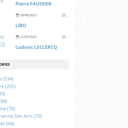
Pierre FAUSSIER
09/08/2023
…
LIBO
21/07/2023
…
Ludovic LECLERCQ
ORIES
e
(534)
re
(205)
99)
(84)
ine
(76)
rienne Des Arts
(70)
let
(64)