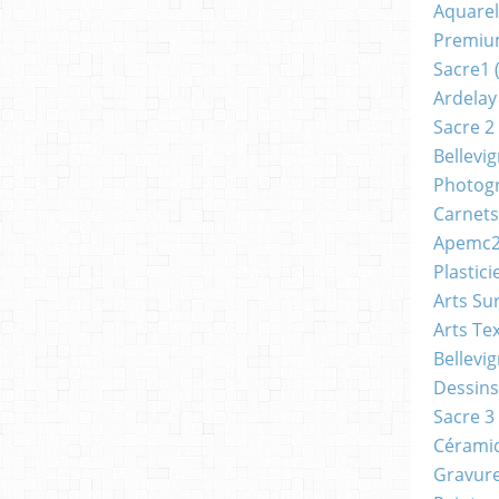
Aquarel
Premi
Sacre1
(
Ardelay
Sacre 2
Bellevi
Photog
Carnets
Apemc
Plastici
Arts Su
Arts Tex
Bellevi
Dessins
Sacre 3
Cérami
Gravur