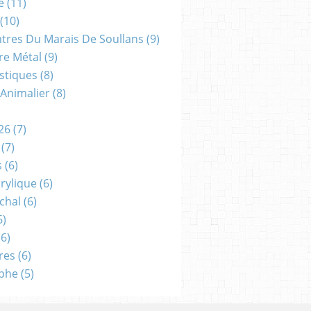
e
(11)
(10)
ntres Du Marais De Soullans
(9)
re Métal
(9)
astiques
(8)
 Animalier
(8)
)
26
(7)
(7)
s
(6)
crylique
(6)
chal
(6)
6)
6)
res
(6)
aphe
(5)