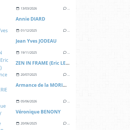
13/03/2026
…
Annie DIARD
01/12/2025
…
Jean Yves JODEAU
19/11/2025
…
ZEN IN FRAME (Eric LEROUX)
20/07/2025
…
Armance de la MORINERIE
05/06/2026
…
Véronique BENONY
20/06/2025
…