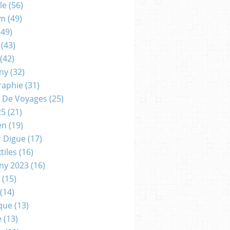
le
(56)
um
(49)
49)
(43)
(42)
gny
(32)
raphie
(31)
 De Voyages
(25)
25
(21)
en
(19)
r Digue
(17)
tiles
(16)
gny 2023
(16)
(15)
(14)
que
(13)
e
(13)