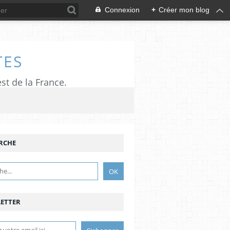
Connexion
+
Créer mon blog
TES
est de la France.
RCHE
ETTER