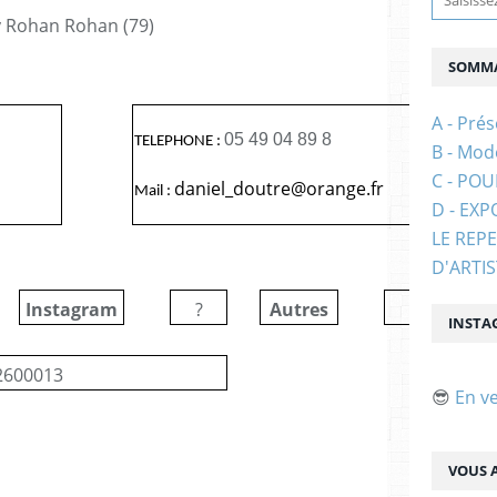
 Rohan Rohan (79)
SOMMA
A - Prés
05 49 04 89 8
TELEPHONE :
B - Mod
C - PO
daniel_doutre@orange.fr
Mail :
D - EXP
LE REP
D'ARTI
Instagram
?
Autres
?
INSTA
2600013
😎
En v
VOUS A