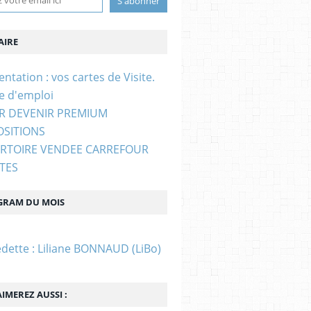
IRE
entation : vos cartes de Visite.
e d'emploi
UR DEVENIR PREMIUM
OSITIONS
ERTOIRE VENDEE CARREFOUR
STES
GRAM DU MOIS
edette : Liliane BONNAUD (LiBo)
IMEREZ AUSSI :