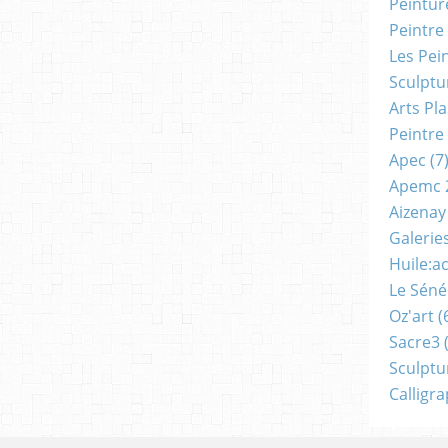
Peintur
Peintre
Les Pei
Sculptu
Arts Pl
Peintre
Apec
(7
Apemc 
Aizenay
Galerie
Huile:a
Le Séné
Oz'art
(
Sacre3
(
Sculptu
Calligr