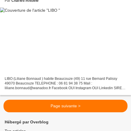
Par
Charles-Antoine
LIBO (Liliane Bonnaud ) habite Beaucouze (49) 11 rue Bernard Palissy
49070 Beaucouze TELEPHONE : 06 81 94 38 75 Mail :
liliane.bonnaud@wanadoo.fr Facebook OUI Instagram OUI Linkedin SIRET
498 427 285 00016 2022-2023 # arts Pluriels Dessiner, croquer,...
Page suivante >
Hébergé par Overblog