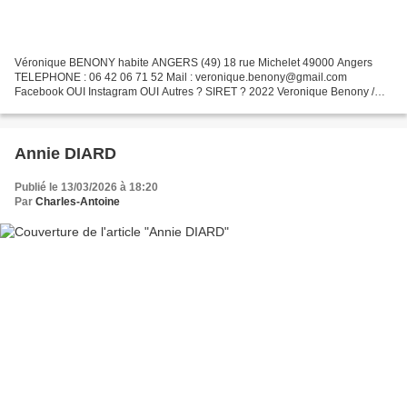
Véronique BENONY habite ANGERS (49) 18 rue Michelet 49000 Angers
TELEPHONE : 06 42 06 71 52 Mail : veronique.benony@gmail.com
Facebook OUI Instagram OUI Autres ? SIRET ? 2022 Veronique Benony /
Angers / 06 42 06 71 52 / veronique.benony@gmail.com dernière...
Annie DIARD
Publié le 13/03/2026 à 18:20
Par
Charles-Antoine