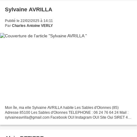
Sylvaine AVRILLA
Publié le 22/02/2025 à 14:11
Par
Charles Antoine VERLY
Mon île, ma elle Sylvaine AVRILLA habite Les Sables d'Olonnes (85)
Adresse 85100 Les Sables d'Olonnes TELEPHONE : 06 24 76 64 24 Mail :
sylvaineavrilla@gmail.com Facebook OUI Instagram OUI Site Oui SIRET 435
207 428 00051 P2025 Bois flotté 50x50cm et...