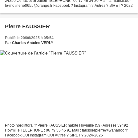
24250 Cenac et St Julien TELEPHONE : 06 17 46 34 20 Mail : armance.de-
le-motinerie0655@orange.fr Facebook ? Instagram ? Autres ? SIRET ? 2022
Pierre FAUSSIER
Publié le 20/06/2025 à 05:54
Par
Charles Antoine VERLY
Photo nordlittoral.fr Pierre FAUSSIER habite Hoymille (59) Adresse 59492
Hoymille TELEPHONE : 06 79 55 45 91 Mail : faussierpierre@wanadoo.fr
Facebook OUI Instagram OUI Autres ? SIRET ? 2024-2025