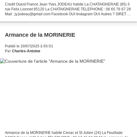
Credit Ouest France Jean Yves JODEAU habite La CHATAIGNERAIE (85) 3
rue Felix Lionnet 85120 La CHATAIGNERAIE TELEPHONE : 06 65 76 67 28
Mail : jy.jodeau@gmail.com Facebook OUI Instagram OUI Autres ? SIRET ?
2026 Jean-Yves JODEAU est un artiste peintre,...
Armance de la MORINERIE
Publié le 20/07/2025 à 05:51
Par
Charles-Antoine
Armance de la MORINERIE habite Cenac et St Julien (24) La Feuillade