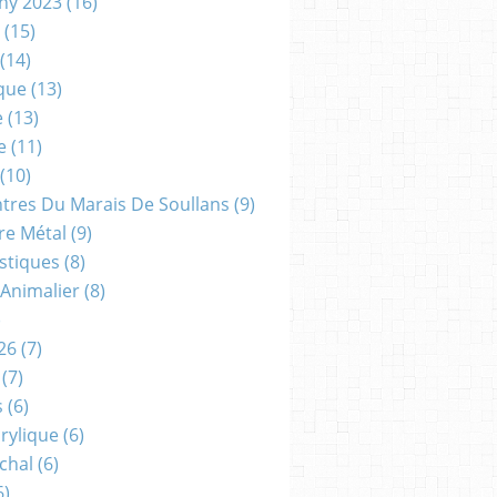
gny 2023
(16)
(15)
(14)
que
(13)
e
(13)
e
(11)
(10)
ntres Du Marais De Soullans
(9)
re Métal
(9)
astiques
(8)
 Animalier
(8)
)
26
(7)
(7)
s
(6)
crylique
(6)
chal
(6)
6)