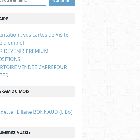
IRE
entation : vos cartes de Visite.
e d'emploi
UR DEVENIR PREMIUM
OSITIONS
ERTOIRE VENDEE CARREFOUR
STES
GRAM DU MOIS
edette : Liliane BONNAUD (LiBo)
IMEREZ AUSSI :