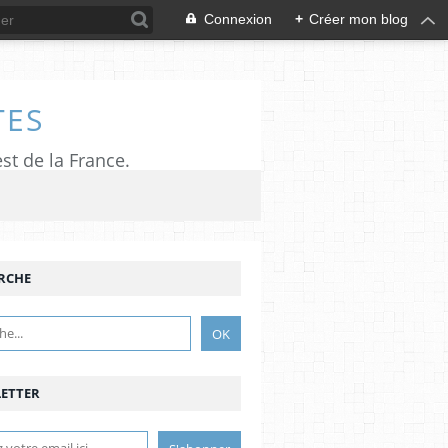
Connexion
+
Créer mon blog
TES
est de la France.
RCHE
ETTER