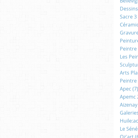
Bellevi
Dessins
Sacre 3
Cérami
Gravur
Peintur
Peintre
Les Pei
Sculptu
Arts Pl
Peintre
Apec
(7
Apemc 
Aizenay
Galerie
Huile:a
Le Séné
Oz'art
(