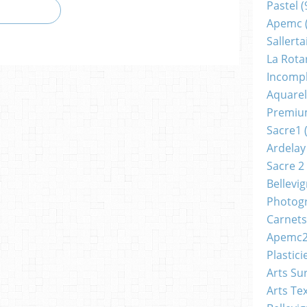
Pastel
(
Apemc
Sallerta
La Rota
Incomp
Aquarel
Premi
Sacre1
(
Ardelay
Sacre 2
Bellevi
Photog
Carnets
Apemc
Plastici
Arts Su
Arts Tex