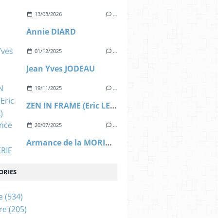
13/03/2026
…
Annie DIARD
01/12/2025
…
Jean Yves JODEAU
19/11/2025
…
ZEN IN FRAME (Eric LEROUX)
20/07/2025
…
Armance de la MORINERIE
ORIES
e
(534)
re
(205)