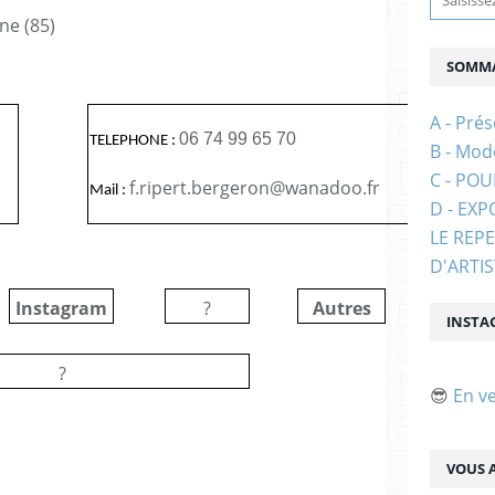
ne (85)
SOMMA
A - Prés
06 74 99 65 70
TELEPHONE :
B - Mod
C - PO
f.ripert.bergeron@wanadoo.fr
Mail :
D - EXP
LE REP
D'ARTI
Instagram
?
Autres
?
INSTA
?
😎
En v
VOUS A