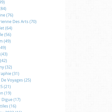
99)
(84)
ine
(76)
rienne Des Arts
(70)
let
(64)
le
(56)
um
(49)
49)
(43)
(42)
gny
(32)
raphie
(31)
 De Voyages
(25)
25
(21)
en
(19)
r Digue
(17)
tiles
(16)