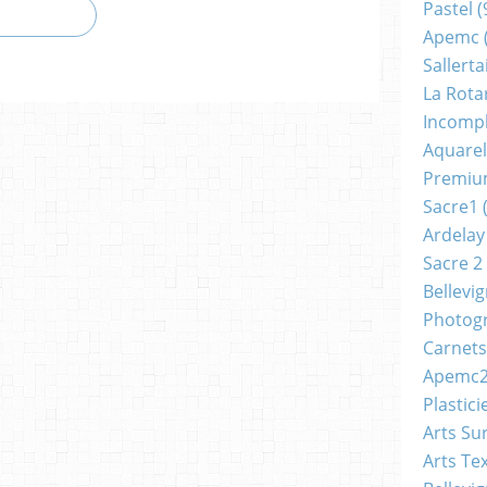
Pastel
(
Apemc
Sallerta
La Rota
Incomp
Aquarel
Premi
Sacre1
(
Ardelay
Sacre 2
Bellevi
Photog
Carnets
Apemc
Plastici
Arts Su
Arts Tex