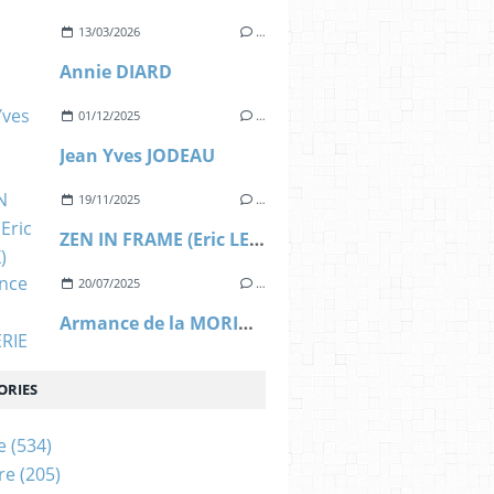
13/03/2026
…
Annie DIARD
01/12/2025
…
Jean Yves JODEAU
19/11/2025
…
ZEN IN FRAME (Eric LEROUX)
20/07/2025
…
Armance de la MORINERIE
ORIES
e
(534)
re
(205)