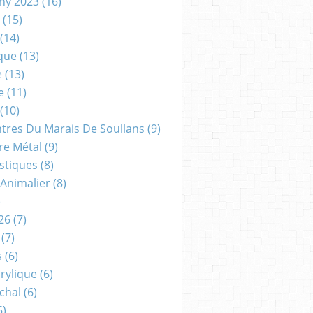
gny 2023
(16)
(15)
(14)
que
(13)
e
(13)
e
(11)
(10)
ntres Du Marais De Soullans
(9)
re Métal
(9)
astiques
(8)
 Animalier
(8)
)
26
(7)
(7)
s
(6)
crylique
(6)
chal
(6)
6)