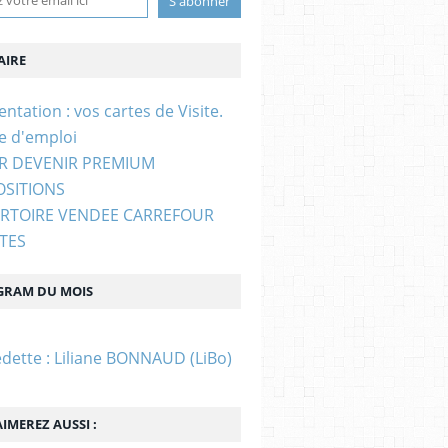
IRE
entation : vos cartes de Visite.
e d'emploi
UR DEVENIR PREMIUM
OSITIONS
ERTOIRE VENDEE CARREFOUR
STES
GRAM DU MOIS
edette : Liliane BONNAUD (LiBo)
IMEREZ AUSSI :