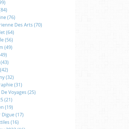
99)
(84)
ine
(76)
rienne Des Arts
(70)
let
(64)
le
(56)
um
(49)
49)
(43)
(42)
gny
(32)
raphie
(31)
 De Voyages
(25)
25
(21)
en
(19)
r Digue
(17)
tiles
(16)