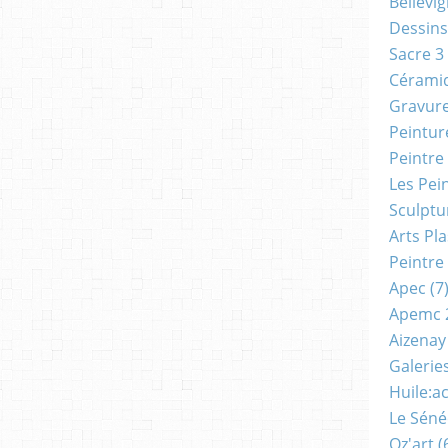
Bellevi
Dessins
Sacre 3
Cérami
Gravur
Peintur
Peintre
Les Pei
Sculptu
Arts Pl
Peintre
Apec
(7
Apemc 
Aizenay
Galerie
Huile:a
Le Séné
Oz'art
(