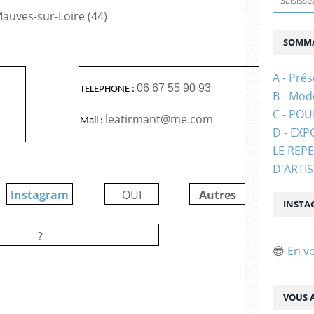
auves-sur-Loire
(44)
SOMMA
A - Prés
06 67 55 90 93
TELEPHONE :
B - Mod
C - PO
leatirmant@me.com
Mail :
D - EXP
LE REP
D'ARTI
Instagram
OUI
Autres
?
INSTA
?
😎
En v
VOUS A