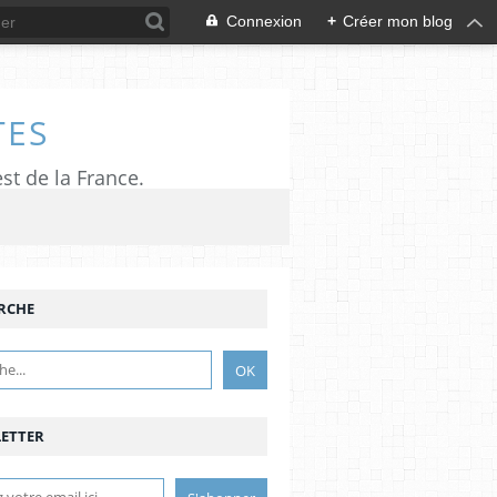
Connexion
+
Créer mon blog
TES
est de la France.
RCHE
ETTER