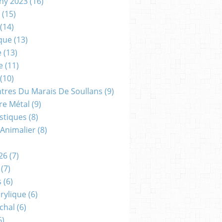
gny 2023
(16)
(15)
(14)
que
(13)
e
(13)
e
(11)
(10)
ntres Du Marais De Soullans
(9)
re Métal
(9)
astiques
(8)
 Animalier
(8)
)
26
(7)
(7)
s
(6)
crylique
(6)
chal
(6)
6)