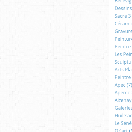
Bellevi
Dessins
Sacre 3
Cérami
Gravur
Peintur
Peintre
Les Pei
Sculptu
Arts Pl
Peintre
Apec
(7
Apemc 
Aizenay
Galerie
Huile:a
Le Séné
Oz'art
(