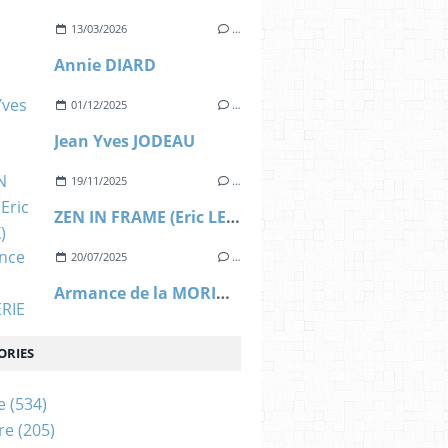
13/03/2026
…
Annie DIARD
01/12/2025
…
Jean Yves JODEAU
19/11/2025
…
ZEN IN FRAME (Eric LEROUX)
20/07/2025
…
Armance de la MORINERIE
ORIES
e
(534)
re
(205)