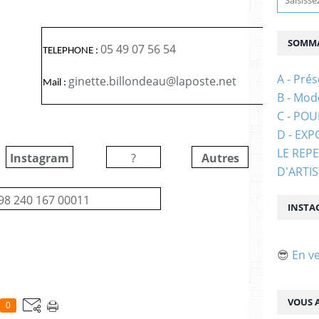
SOMMA
05 49 07 56 54
TELEPHONE :
A - Prés
ginette.billondeau@laposte.net
Mail :
B - Mod
C - PO
D - EXP
LE REP
Instagram
?
Autres
?
D'ARTI
98 240 167 00011
INSTA
😎
En v
VOUS A
0