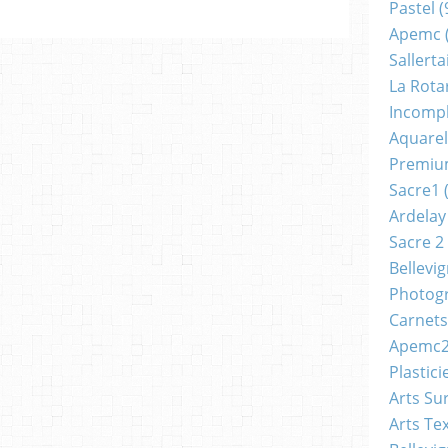
Pastel
(
Apemc
Sallerta
La Rota
Incomp
Aquarel
Premi
Sacre1
(
Ardelay
Sacre 2
Bellevi
Photog
Carnets
Apemc
Plastici
Arts Su
Arts Tex