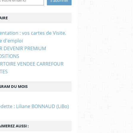
IRE
entation : vos cartes de Visite.
e d'emploi
UR DEVENIR PREMIUM
OSITIONS
ERTOIRE VENDEE CARREFOUR
STES
GRAM DU MOIS
edette : Liliane BONNAUD (LiBo)
IMEREZ AUSSI :