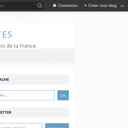
Connexion
+
Créer mon blog
TES
est de la France.
RCHE
ETTER