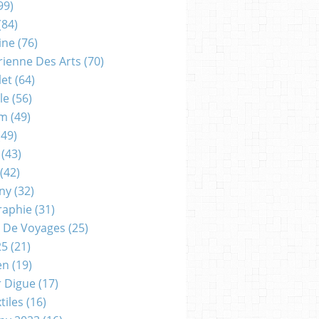
99)
(84)
ine
(76)
rienne Des Arts
(70)
let
(64)
le
(56)
um
(49)
49)
(43)
(42)
gny
(32)
raphie
(31)
 De Voyages
(25)
25
(21)
en
(19)
r Digue
(17)
tiles
(16)