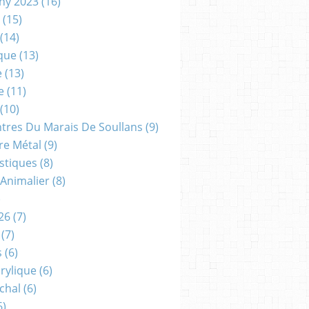
gny 2023
(16)
(15)
(14)
que
(13)
e
(13)
e
(11)
(10)
ntres Du Marais De Soullans
(9)
re Métal
(9)
astiques
(8)
 Animalier
(8)
)
26
(7)
(7)
s
(6)
crylique
(6)
chal
(6)
6)