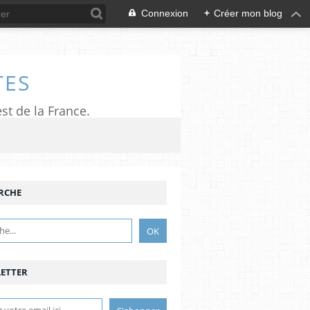
Connexion
+
Créer mon blog
TES
est de la France.
RCHE
ETTER