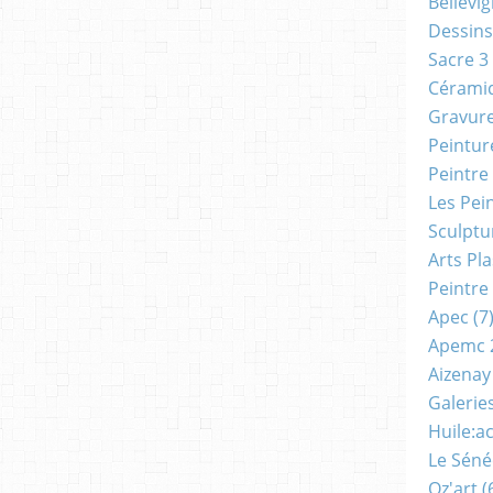
Bellevi
Dessins
Sacre 3
Cérami
Gravur
Peintur
Peintre
Les Pei
Sculptu
Arts Pl
Peintre
Apec
(7
Apemc 
Aizenay
Galerie
Huile:a
Le Séné
Oz'art
(