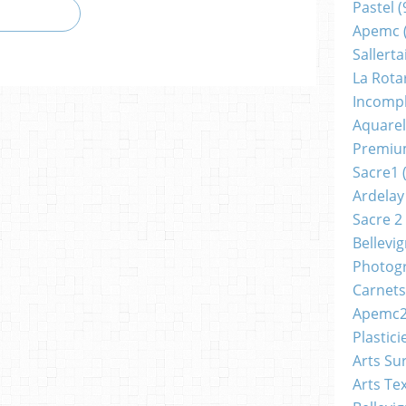
Pastel
(
Apemc
Sallerta
La Rota
Incomp
Aquarel
Premi
Sacre1
(
Ardelay
Sacre 2
Bellevi
Photog
Carnets
Apemc
Plastici
Arts Su
Arts Tex