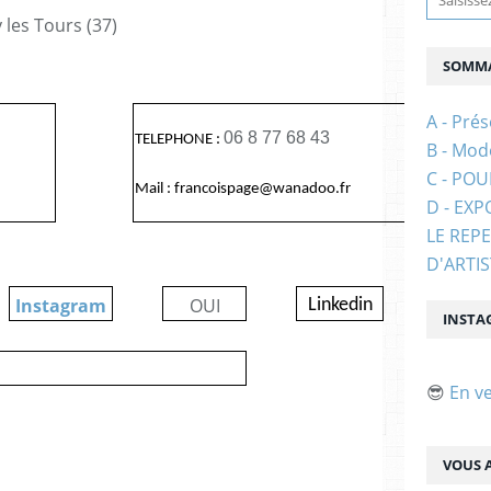
les Tours (37)
SOMMA
A - Prés
06 8 77 68 43
TELEPHONE :
B - Mod
C - PO
Mail : francoispage@wanadoo.fr
D - EXP
LE REP
D'ARTI
Instagram
OUI
Linkedin
INSTA
😎
En v
VOUS A