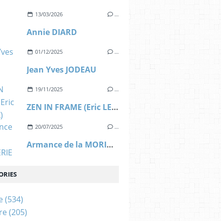
13/03/2026
…
Annie DIARD
01/12/2025
…
Jean Yves JODEAU
19/11/2025
…
ZEN IN FRAME (Eric LEROUX)
20/07/2025
…
Armance de la MORINERIE
ORIES
e
(534)
re
(205)