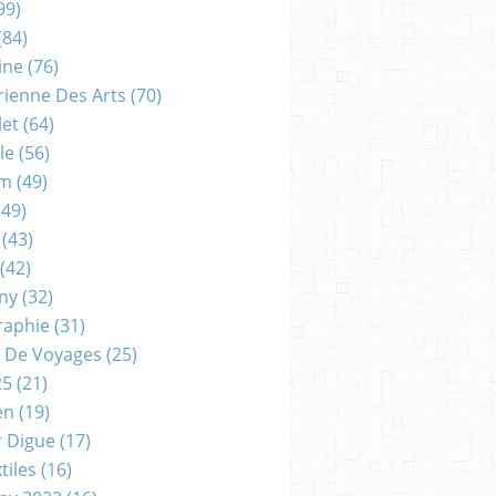
99)
(84)
ine
(76)
rienne Des Arts
(70)
let
(64)
le
(56)
um
(49)
49)
(43)
(42)
gny
(32)
raphie
(31)
 De Voyages
(25)
25
(21)
en
(19)
r Digue
(17)
tiles
(16)