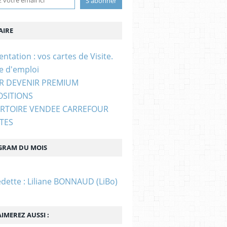
IRE
entation : vos cartes de Visite.
e d'emploi
UR DEVENIR PREMIUM
OSITIONS
ERTOIRE VENDEE CARREFOUR
STES
GRAM DU MOIS
edette : Liliane BONNAUD (LiBo)
IMEREZ AUSSI :