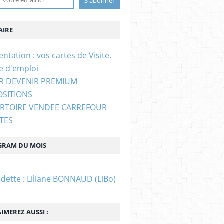
IRE
entation : vos cartes de Visite.
e d'emploi
UR DEVENIR PREMIUM
OSITIONS
ERTOIRE VENDEE CARREFOUR
STES
GRAM DU MOIS
edette : Liliane BONNAUD (LiBo)
IMEREZ AUSSI :