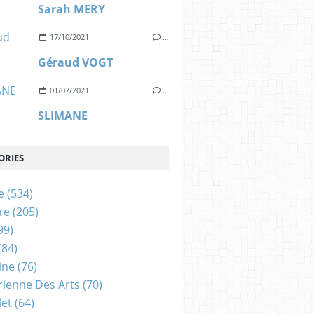
Sarah MERY
17/10/2021
…
Géraud VOGT
01/07/2021
…
SLIMANE
ORIES
e
(534)
re
(205)
99)
(84)
ine
(76)
rienne Des Arts
(70)
let
(64)