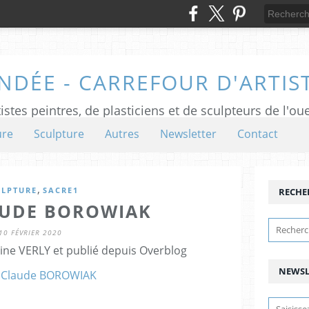
NDÉE - CARREFOUR D'ARTIS
istes peintres, de plasticiens et de sculpteurs de l'ou
ure
Sculpture
Autres
Newsletter
Contact
,
ULPTURE
SACRE1
RECHE
AUDE BOROWIAK
10 FÉVRIER 2020
ine VERLY et publié depuis Overblog
NEWSL