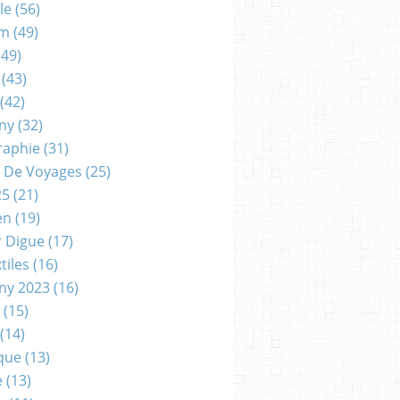
le
(56)
um
(49)
49)
(43)
(42)
gny
(32)
raphie
(31)
 De Voyages
(25)
25
(21)
en
(19)
r Digue
(17)
tiles
(16)
gny 2023
(16)
(15)
(14)
que
(13)
e
(13)