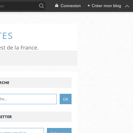
Connexion
+
Créer mon blog
TES
est de la France.
RCHE
ETTER