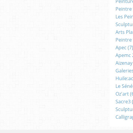
Peintur
Peintre
Les Pei
Sculptu
Arts Pl
Peintre
Apec
(7
Apemc 
Aizenay
Galerie
Huile:a
Le Séné
Oz'art
(
Sacre3
(
Sculptu
Calligr