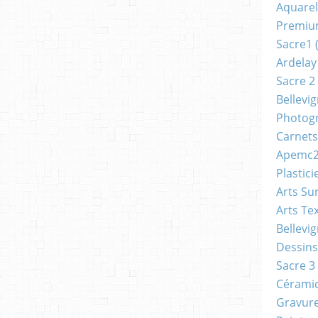
Aquarel
Premi
Sacre1
(
Ardelay
Sacre 2
Bellevi
Photog
Carnets
Apemc
Plastici
Arts Su
Arts Tex
Bellevi
Dessins
Sacre 3
Cérami
Gravur