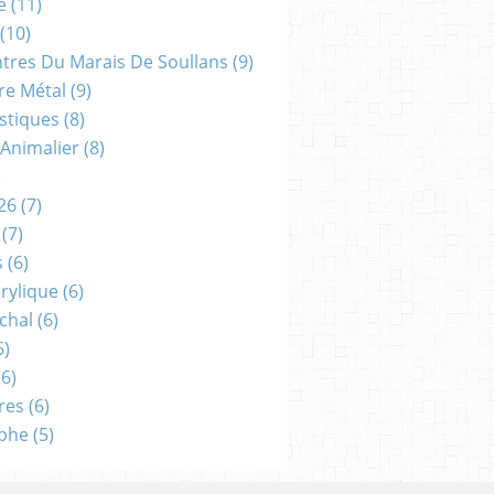
e
(11)
(10)
ntres Du Marais De Soullans
(9)
re Métal
(9)
astiques
(8)
 Animalier
(8)
)
26
(7)
(7)
s
(6)
crylique
(6)
chal
(6)
6)
6)
res
(6)
aphe
(5)