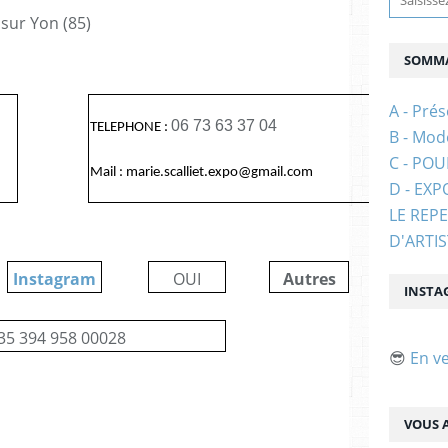
sur Yon (85)
SOMMA
A - Prés
06 73 63 37 04
TELEPHONE :
B - Mod
C - PO
Mail : marie.scalliet.expo@gmail.com
D - EXP
LE REP
D'ARTI
Instagram
OUI
Autres
?
INSTA
35 394 958 00028
😎
En v
VOUS A