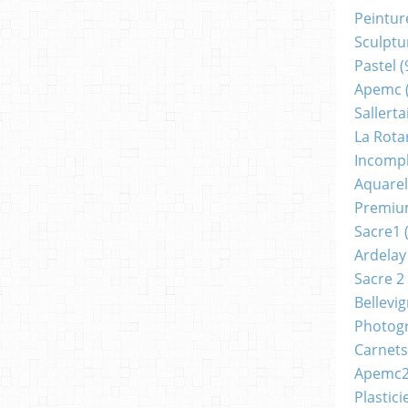
Peintur
Sculptu
Pastel
(
Apemc
Sallerta
La Rota
Incomp
Aquarel
Premi
Sacre1
(
Ardelay
Sacre 2
Bellevi
Photog
Carnets
Apemc
Plastici