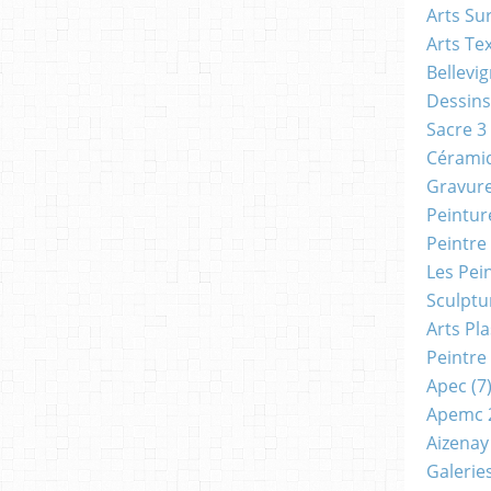
Arts Su
Arts Tex
Bellevi
Dessins
Sacre 3
Cérami
Gravur
Peintur
Peintre
Les Pei
Sculptu
Arts Pl
Peintre
Apec
(7
Apemc 
Aizenay
Galerie