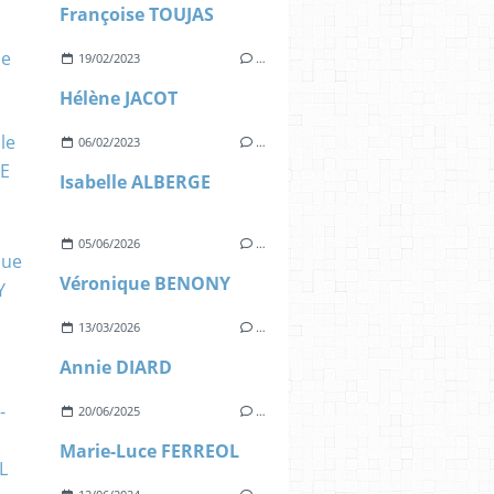
Françoise TOUJAS
19/02/2023
…
Hélène JACOT
06/02/2023
…
Isabelle ALBERGE
05/06/2026
…
Véronique BENONY
13/03/2026
…
Annie DIARD
20/06/2025
…
Marie-Luce FERREOL