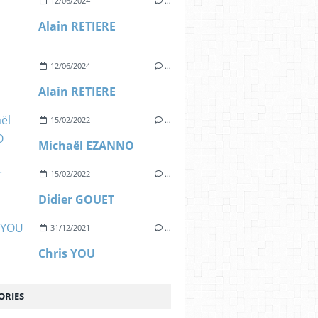
12/06/2024
…
Alain RETIERE
12/06/2024
…
Alain RETIERE
15/02/2022
…
Michaël EZANNO
15/02/2022
…
Didier GOUET
31/12/2021
…
Chris YOU
ORIES