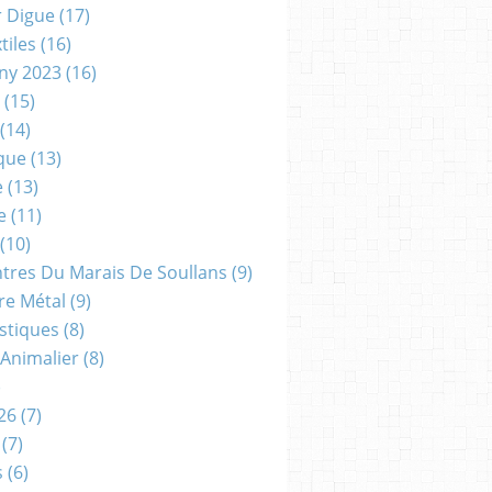
r Digue
(17)
tiles
(16)
gny 2023
(16)
(15)
(14)
que
(13)
e
(13)
e
(11)
(10)
ntres Du Marais De Soullans
(9)
re Métal
(9)
astiques
(8)
 Animalier
(8)
)
26
(7)
(7)
s
(6)