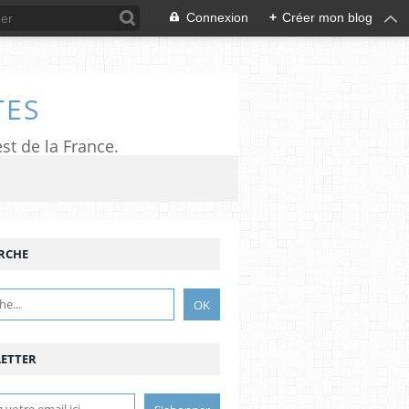
Connexion
+
Créer mon blog
TES
est de la France.
RCHE
ETTER