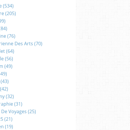
e
(534)
re
(205)
99)
(84)
ine
(76)
rienne Des Arts
(70)
let
(64)
le
(56)
um
(49)
49)
(43)
(42)
gny
(32)
raphie
(31)
 De Voyages
(25)
25
(21)
en
(19)