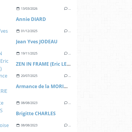
13/03/2026
…
Annie DIARD
01/12/2025
…
Jean Yves JODEAU
19/11/2025
…
ZEN IN FRAME (Eric LEROUX)
20/07/2025
…
Armance de la MORINERIE
08/08/2023
…
Brigitte CHARLES
08/08/2023
…