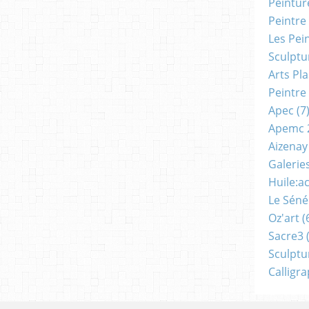
Peintur
Peintre
Les Pei
Sculptu
Arts Pl
Peintre
Apec
(7
Apemc 
Aizenay
Galerie
Huile:a
Le Séné
Oz'art
(
Sacre3
(
Sculptu
Calligr