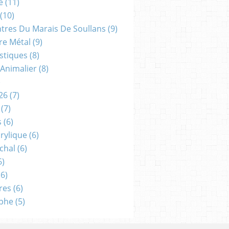
e
(11)
(10)
ntres Du Marais De Soullans
(9)
re Métal
(9)
astiques
(8)
 Animalier
(8)
)
26
(7)
(7)
s
(6)
crylique
(6)
chal
(6)
6)
6)
res
(6)
aphe
(5)