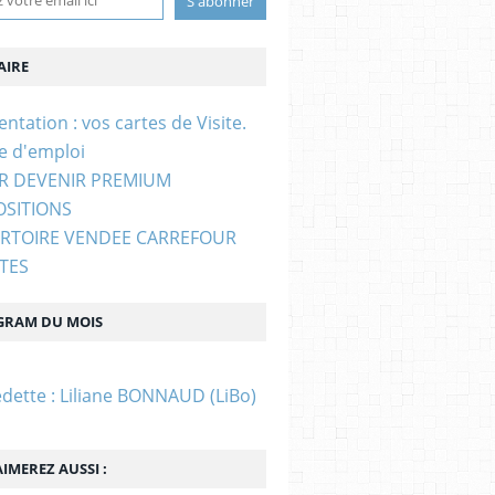
IRE
entation : vos cartes de Visite.
e d'emploi
UR DEVENIR PREMIUM
OSITIONS
ERTOIRE VENDEE CARREFOUR
STES
GRAM DU MOIS
edette : Liliane BONNAUD (LiBo)
IMEREZ AUSSI :