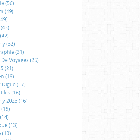
le
(56)
um
(49)
49)
(43)
(42)
gny
(32)
raphie
(31)
 De Voyages
(25)
25
(21)
en
(19)
r Digue
(17)
tiles
(16)
gny 2023
(16)
(15)
(14)
que
(13)
e
(13)