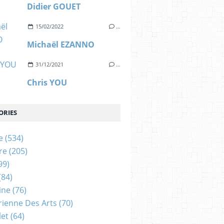
Didier GOUET
15/02/2022
…
Michaël EZANNO
31/12/2021
…
Chris YOU
ORIES
e
(534)
re
(205)
99)
(84)
ine
(76)
rienne Des Arts
(70)
let
(64)