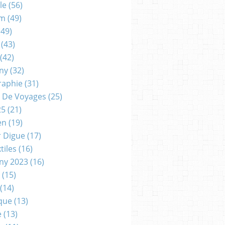
le
(56)
um
(49)
49)
(43)
(42)
gny
(32)
raphie
(31)
 De Voyages
(25)
25
(21)
en
(19)
r Digue
(17)
tiles
(16)
gny 2023
(16)
(15)
(14)
que
(13)
e
(13)