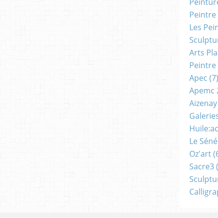
Peintur
Peintre
Les Pei
Sculptu
Arts Pl
Peintre
Apec
(7
Apemc 
Aizenay
Galerie
Huile:a
Le Séné
Oz'art
(
Sacre3
(
Sculptu
Calligr