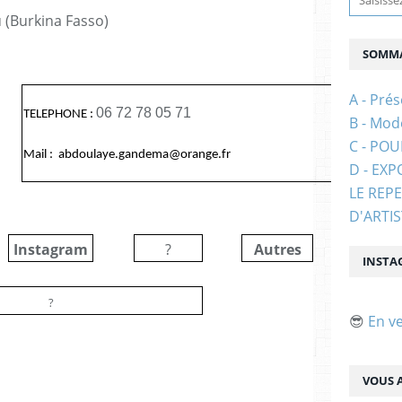
(Burkina Fasso)
SOMMA
A - Prés
06 72 78 05 71
TELEPHONE :
B - Mod
C - PO
Mail : abdoulaye.gandema@orange.fr
D - EXP
LE REP
D'ARTI
Instagram
?
Autres
?
INSTA
?
😎
En v
VOUS A