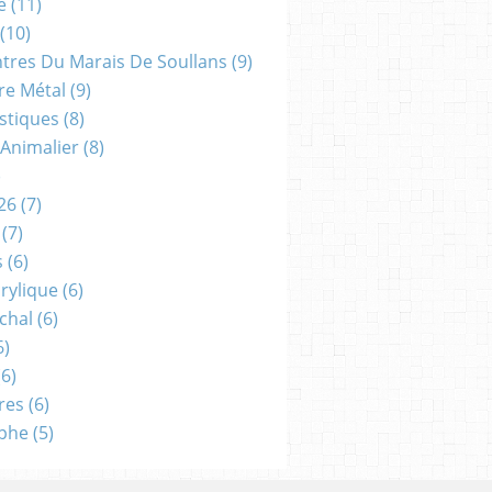
e
(11)
(10)
ntres Du Marais De Soullans
(9)
re Métal
(9)
astiques
(8)
 Animalier
(8)
)
26
(7)
(7)
s
(6)
crylique
(6)
chal
(6)
6)
6)
res
(6)
aphe
(5)