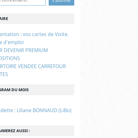
IRE
entation : vos cartes de Visite.
e d'emploi
UR DEVENIR PREMIUM
OSITIONS
ERTOIRE VENDEE CARREFOUR
STES
GRAM DU MOIS
edette : Liliane BONNAUD (LiBo)
IMEREZ AUSSI :