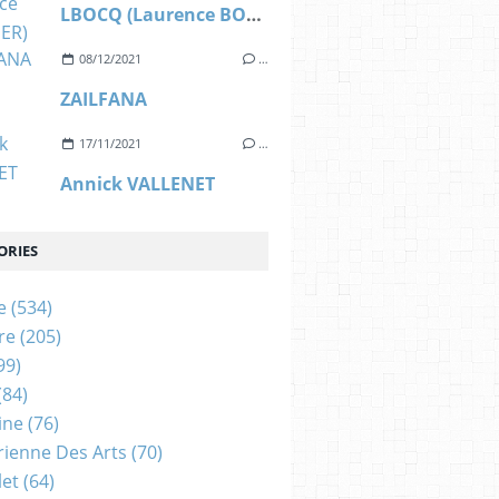
LBOCQ (Laurence BOCQUIER)
08/12/2021
…
ZAILFANA
17/11/2021
…
Annick VALLENET
ORIES
e
(534)
re
(205)
99)
(84)
ine
(76)
rienne Des Arts
(70)
let
(64)