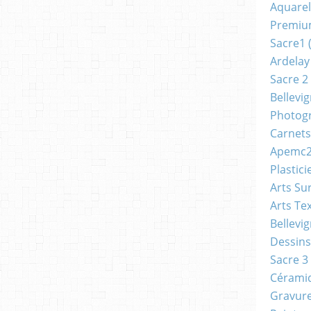
Aquarel
Premi
Sacre1
(
Ardelay
Sacre 2
Bellevi
Photog
Carnets
Apemc
Plastici
Arts Su
Arts Tex
Bellevi
Dessins
Sacre 3
Cérami
Gravur