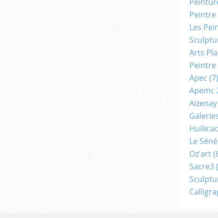
Peintur
Peintre
Les Pei
Sculptu
Arts Pl
Peintre
Apec
(7
Apemc 
Aizenay
Galerie
Huile:a
Le Séné
Oz'art
(
Sacre3
(
Sculptu
Calligr