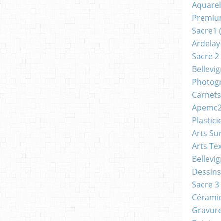
Aquarel
Premi
Sacre1
(
Ardelay
Sacre 2
Bellevi
Photog
Carnets
Apemc
Plastici
Arts Su
Arts Tex
Bellevi
Dessins
Sacre 3
Cérami
Gravur