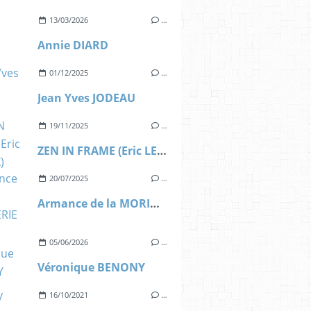
13/03/2026
…
Annie DIARD
01/12/2025
…
Jean Yves JODEAU
19/11/2025
…
ZEN IN FRAME (Eric LEROUX)
20/07/2025
…
Armance de la MORINERIE
05/06/2026
…
Véronique BENONY
16/10/2021
…