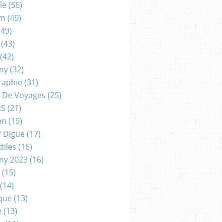
le
(56)
um
(49)
49)
(43)
(42)
gny
(32)
raphie
(31)
 De Voyages
(25)
25
(21)
en
(19)
r Digue
(17)
tiles
(16)
gny 2023
(16)
(15)
(14)
que
(13)
e
(13)