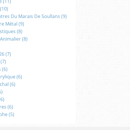
e
(11)
(10)
ntres Du Marais De Soullans
(9)
re Métal
(9)
astiques
(8)
 Animalier
(8)
)
26
(7)
(7)
s
(6)
crylique
(6)
chal
(6)
6)
6)
res
(6)
aphe
(5)