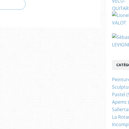
CATÉG
Peintur
Sculptu
Pastel
(
Apemc
Sallerta
La Rota
Incomp