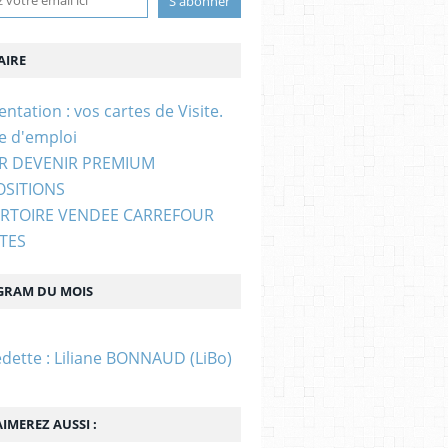
IRE
entation : vos cartes de Visite.
e d'emploi
UR DEVENIR PREMIUM
OSITIONS
ERTOIRE VENDEE CARREFOUR
STES
GRAM DU MOIS
edette : Liliane BONNAUD (LiBo)
IMEREZ AUSSI :