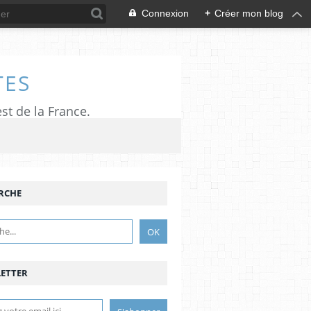
Connexion
+
Créer mon blog
TES
est de la France.
RCHE
ETTER