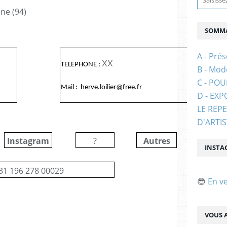
ine (94)
SOMMA
A - Prés
XX
TELEPHONE :
B - Mod
C - PO
Mail : herve.loilier@free.fr
D - EXP
LE REP
D'ARTI
Instagram
?
Autres
?
INSTA
31 196 278 00029
😎
En v
VOUS A