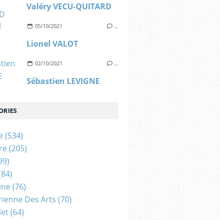
Valéry VECU-QUITARD
05/10/2021
…
Lionel VALOT
02/10/2021
…
Sébastien LEVIGNE
ORIES
e
(534)
re
(205)
99)
(84)
ine
(76)
rienne Des Arts
(70)
let
(64)