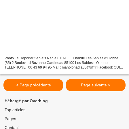
Photo Le Reporter Sablais Nadia CHAILLOT habite Les Sables d'Olonne
(85) 2 Boulevard Suzanne Cardineau 85100 Les Sables d'Olonne
TELEPHONE : 06 43 69 94 95 Mail : manolonadia85@sfr.fr Facebook OUI
Instagram ? Autres ? SIRET 350 860 755 00031 2022
< Page précédente
Page suivante >
Hébergé par Overblog
Top articles
Pages
Contact