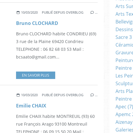
Arts Su
10/03/2020
PUBLIÉ DEPUIS OVERBLOG
…
Arts Tex
Bellevi
Bruno CLOCHARD
Dessins
Bruno CLOCHARD habite CONDRIEU (69)
Sacre 3
3 rue de la Plaine 69420 Condrieu
Cérami
TELEPHONE : 06 82 68 03 53 Mail :
Gravur
bcsaato@gmail.com...
Peintur
Peintre
Les Pei
EN SAVOIR PLUS
Sculptu
Arts Pl
10/03/2020
PUBLIÉ DEPUIS OVERBLOG
…
Peintre
Emilie CHAIX
Apec
(7
Apemc 
Emilie CHAIX habite MONTREUIL (93) 60
Aizenay
rue François Arago 93100 Montreuil
Galerie
TELEPHONE : 06 09 15 50 20 Mail :