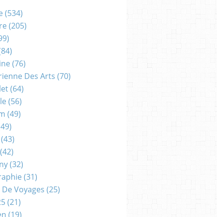
e
(534)
re
(205)
99)
(84)
ine
(76)
rienne Des Arts
(70)
let
(64)
le
(56)
um
(49)
49)
(43)
(42)
gny
(32)
raphie
(31)
 De Voyages
(25)
25
(21)
en
(19)