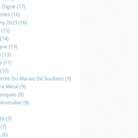
r Digue
(17)
tiles
(16)
gny 2023
(16)
(15)
(14)
que
(13)
e
(13)
e
(11)
(10)
ntres Du Marais De Soullans
(9)
re Métal
(9)
astiques
(8)
 Animalier
(8)
)
26
(7)
(7)
s
(6)