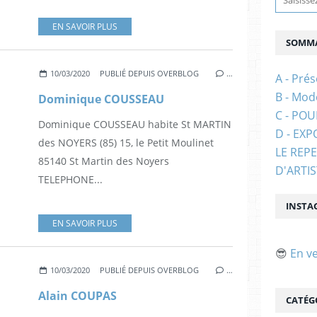
EN SAVOIR PLUS
SOMMA
10/03/2020
PUBLIÉ DEPUIS OVERBLOG
…
A - Prés
B - Mod
Dominique COUSSEAU
C - PO
Dominique COUSSEAU habite St MARTIN
D - EXP
des NOYERS (85) 15, le Petit Moulinet
LE REP
85140 St Martin des Noyers
D'ARTI
TELEPHONE...
INSTA
EN SAVOIR PLUS
😎
En v
10/03/2020
PUBLIÉ DEPUIS OVERBLOG
…
Alain COUPAS
CATÉG