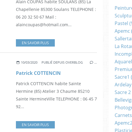
Alain COUPAS habite SOULANS (85) La
Peintur
Chapellenie 85300 Soulans TELEPHONE :
Sculptu
06 20 32 50 67 Mail :
Pastel
(
alaincoupas@hotmail.com...
Apemc
Sallerta
EN SAVOIR PLUS
La Rota
Incomp
Aquarel
10/03/2020
PUBLIÉ DEPUIS OVERBLOG
…
Premi
Patrick COTTENCIN
Sacre1
(
Patrick COTTENCIN habite Sainte
Ardelay
Hermine (85) Atelier 3 Chaume 85210
Sacre 2
Sainte HermineVille TELEPHONE : 06 45 7
Bellevi
92...
Photog
Carnets
Apemc
EN SAVOIR PLUS
Plastici