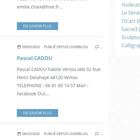
Huile:a
emilie.chaix@free.fr...
Le Séné
Oz'art
(
EN SAVOIR PLUS
Sacre3
(
Sculptu
Calligr
09/03/2020
PUBLIÉ DEPUIS OVERBLOG
…
Pascal CADOU
Pascal CADOU habite Vertou (44) 32 Rue
Henri Delahaye 44120 Vertou
TELEPHONE : 06 81 90 14 57 Mail :
Facebook OUI...
EN SAVOIR PLUS
08/03/2020
PUBLIÉ DEPUIS OVERBLOG
…