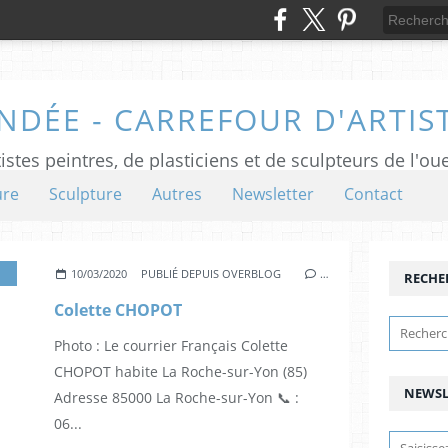
NDÉE - CARREFOUR D'ARTIS
istes peintres, de plasticiens et de sculpteurs de l'ou
ure
Sculpture
Autres
Newsletter
Contact
ELLEVIGNY
10/03/2020
PUBLIÉ DEPUIS OVERBLOG
…
RECHE
Colette CHOPOT
Photo : Le courrier Français Colette
CHOPOT habite La Roche-sur-Yon (85)
NEWSL
Adresse 85000 La Roche-sur-Yon 📞 :
06...