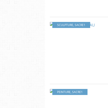
SCULPTURE
,
SACRE1
PEINTURE
,
SACRE1