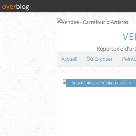
VE
Répertoire d'art
Accueil
Où Exposer
Peint
SCULPTURES
,
PEINTURE
,
ECRITURE
,
B