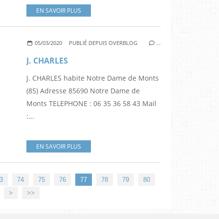
EN SAVOIR PLUS
05/03/2020
PUBLIÉ DEPUIS OVERBLOG
…
J. CHARLES
J. CHARLES habite Notre Dame de Monts
(85) Adresse 85690 Notre Dame de
Monts TELEPHONE : 06 35 36 58 43 Mail
:...
EN SAVOIR PLUS
90
3
74
75
76
77
78
79
80
>
>>