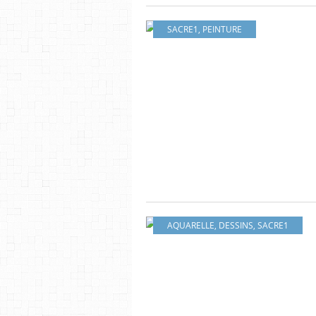
SACRE1
,
PEINTURE
AQUARELLE
,
DESSINS
,
SACRE1