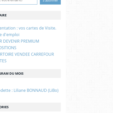
IRE
entation : vos cartes de Visite.
e d'emploi
UR DEVENIR PREMIUM
OSITIONS
ERTOIRE VENDEE CARREFOUR
STES
GRAM DU MOIS
edette : Liliane BONNAUD (LiBo)
ORIES