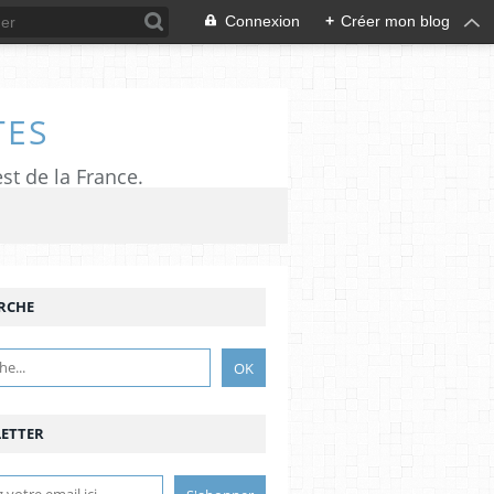
Connexion
+
Créer mon blog
TES
est de la France.
RCHE
ETTER