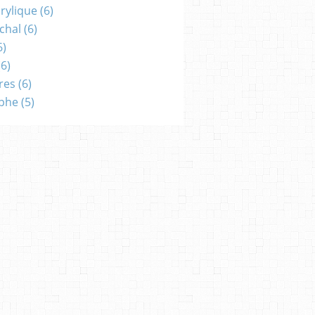
crylique
(6)
chal
(6)
6)
6)
res
(6)
aphe
(5)