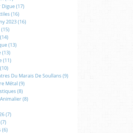
r Digue
(17)
tiles
(16)
gny 2023
(16)
(15)
(14)
que
(13)
e
(13)
e
(11)
(10)
ntres Du Marais De Soullans
(9)
re Métal
(9)
astiques
(8)
 Animalier
(8)
)
26
(7)
(7)
s
(6)