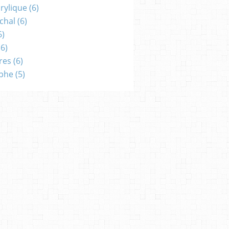
crylique
(6)
chal
(6)
6)
6)
res
(6)
aphe
(5)