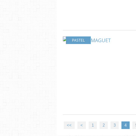
PASTEL
<<
<
1
2
3
4