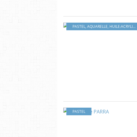
PASTEL
,
AQUARELLE
,
HUILE:ACRYLIQUE
PASTEL