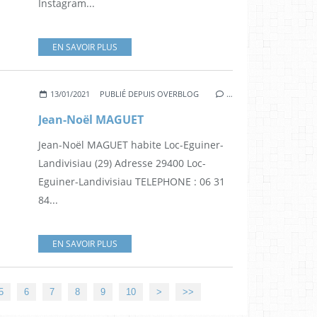
Instagram...
EN SAVOIR PLUS
13/01/2021
PUBLIÉ DEPUIS OVERBLOG
…
Jean-Noël MAGUET
Jean-Noël MAGUET habite Loc-Eguiner-
Landivisiau (29) Adresse 29400 Loc-
Eguiner-Landivisiau TELEPHONE : 06 31
84...
EN SAVOIR PLUS
5
6
7
8
9
10
>
>>