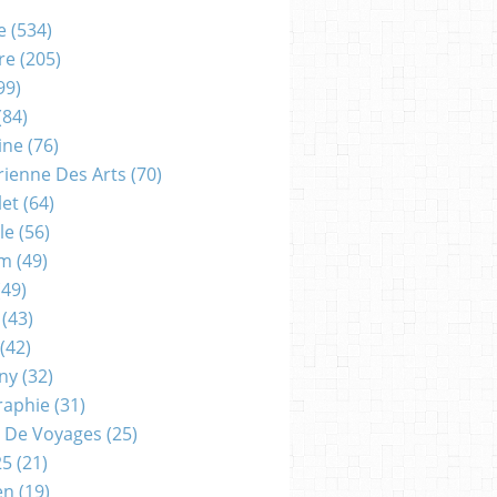
e
(534)
re
(205)
99)
(84)
ine
(76)
rienne Des Arts
(70)
let
(64)
le
(56)
um
(49)
49)
(43)
(42)
gny
(32)
raphie
(31)
 De Voyages
(25)
25
(21)
en
(19)