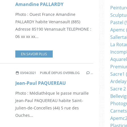
Amandine PALLARDY
Peintur
Photo : Ouest France Amandine
Sculptu
PALLARDY habite Venansault (885)
Pastel
(
Adresse 85190 Venansault TELEPHONE :
Apemc
06 xx xx xx...
Sallerta
La Rota
Incomp
EN SAVOIR PLUS
Aquarel
Premi
03/04/2021
PUBLIÉ DEPUIS OVERBLOG
…
Sacre1
(
Ardelay
Jean-Paul PAQUEREAU
Sacre 2
Photo : Médiathèque le passe muraille
Bellevi
Jean-Paul PAQUEREAU habite Saint-
Photog
Julien-de-Concelles (44) 5 rue des
Carnets
Ouches...
Apemc
Plastici