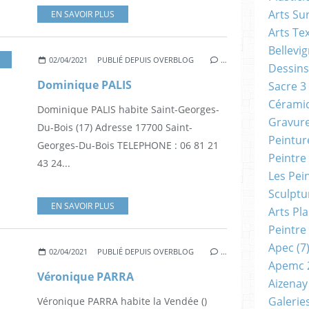
Arts Su
EN SAVOIR PLUS
Arts Tex
Bellevi
02/04/2021
PUBLIÉ DEPUIS OVERBLOG
…
Dessins
Dominique PALIS
Sacre 3
Cérami
Dominique PALIS habite Saint-Georges-
Gravur
Du-Bois (17) Adresse 17700 Saint-
Peintur
Georges-Du-Bois TELEPHONE : 06 81 21
Peintre
43 24...
Les Pei
Sculptu
EN SAVOIR PLUS
Arts Pl
Peintre
Apec
(7
02/04/2021
PUBLIÉ DEPUIS OVERBLOG
…
Apemc 
Véronique PARRA
Aizenay
Galerie
Véronique PARRA habite la Vendée ()