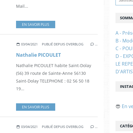
Mail...
SOMMA
EN SAVOIR PLUS
A - Prés
B - Mod
03/04/2021
PUBLIÉ DEPUIS OVERBLOG
…
C - PO
Nathalie PICOULET
D - EXP
LE REP
Nathalie PICOULET habite Saint-Dolay
D'ARTI
(56) 39 route de Sainte-Anne 56130
Saint-Dolay TELEPHONE : 02 56 50 18
INSTA
19...
😎
En v
EN SAVOIR PLUS
CATÉG
03/04/2021
PUBLIÉ DEPUIS OVERBLOG
…