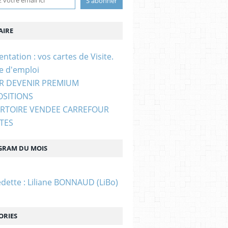
IRE
entation : vos cartes de Visite.
e d'emploi
UR DEVENIR PREMIUM
OSITIONS
ERTOIRE VENDEE CARREFOUR
STES
GRAM DU MOIS
edette : Liliane BONNAUD (LiBo)
ORIES