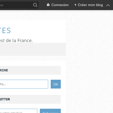
Connexion
+
Créer mon blog
TES
est de la France.
RCHE
ETTER