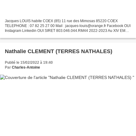
Jacques LOUIS habite COEX (85) 11 rue des Mimosas 85220 COEX
TELEPHONE : 07 82 25 27 00 Mail : jacques-louis@orange.fr Facebook OUI
Instagram Linkedin OUI SIRET 803.046.044.RM44 2022-2023 Au XIV EME
SIECLE, les compagnons travaillaient les métaux en feuilles...
Nathalie CLEMENT (TERRES NATHALES)
Publié le 15/02/2022 à 19:40
Par
Charles-Antoine