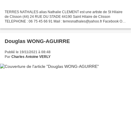
TERRES NATHALES alias Nathalie CLEMENT est une artiste de St Hilaire
de Clisson (44) 24 RUE DU STADE 44190 Saint Hilaire de Clisson
TELEPHONE : 06 75 45 66 91 Mail : terresnathales@yahoo.fr Facebook OUI
Instagram OUI Linkedin SIRET 51 518 372 100 015...
Douglas WONG-AGUIRRE
Publié le 19/11/2021 à 08:48
Par
Charles Antoine VERLY